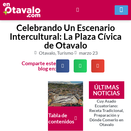
Celebrando Un Escenario
Intercultural: La Plaza Cívica
de Otavalo
Otavalo
,
Turismo
marzo 23
Comparte este
blog en:
ÚLTIMAS
NOTICIAS
Cuy Asado
Ecuatoriano:
Receta Tradicional,
Tabla de
Preparación y
Dónde Comerlo en
contenidos
Otavalo