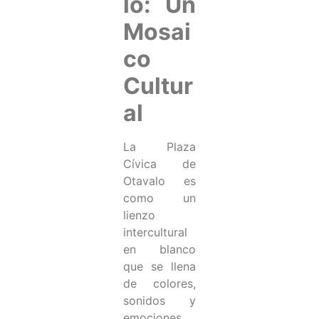
lo: Un
Mosai
co
Cultur
al
La Plaza
Cívica de
Otavalo es
como un
lienzo
intercultural
en blanco
que se llena
de colores,
sonidos y
emociones