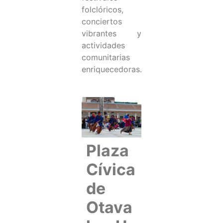
folclóricos,
conciertos
vibrantes y
actividades
comunitarias
enriquecedoras.
Plaza
Cívica
de
Otava