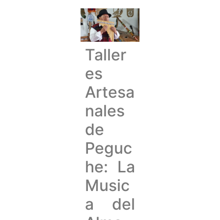
Taller
es
Artesa
nales
de
Peguc
he: La
Music
a del