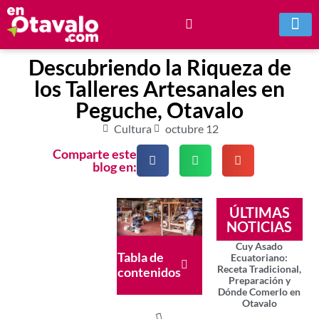
Descubriendo la Riqueza de
los Talleres Artesanales en
Peguche, Otavalo
Cultura
octubre 12
Comparte este
blog en:
ÚLTIMAS
NOTICIAS
Cuy Asado
Tabla de
Ecuatoriano:
Receta Tradicional,
contenidos
Preparación y
Dónde Comerlo en
Otavalo