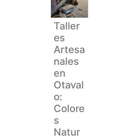
Taller
es
Artesa
nales
en
Otaval
o:
Colore
s
Natur