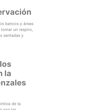
servación
 Los bancos y áreas
 tomar un respiro,
as sentadas y
los
n la
onzales
intiva de la
z son las