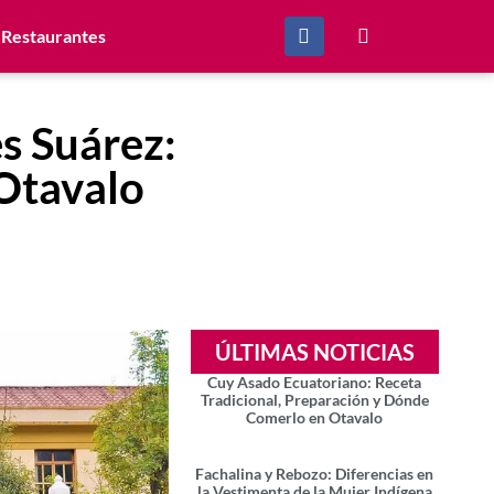
Restaurantes
s Suárez:
 Otavalo
ÚLTIMAS NOTICIAS
Cuy Asado Ecuatoriano: Receta
Tradicional, Preparación y Dónde
Comerlo en Otavalo
Fachalina y Rebozo: Diferencias en
la Vestimenta de la Mujer Indígena