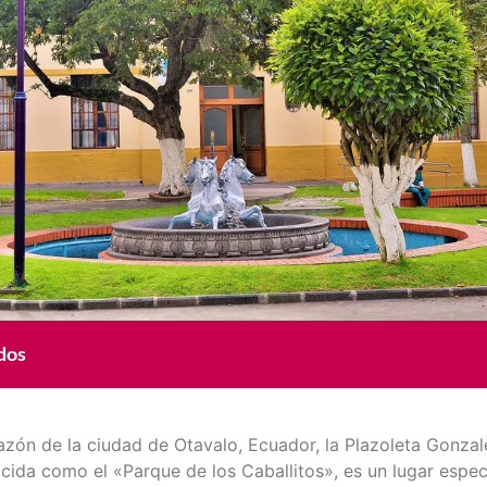
dos
azón de la ciudad de Otavalo, Ecuador, la Plazoleta Gonzal
ida como el «Parque de los Caballitos», es un lugar especia