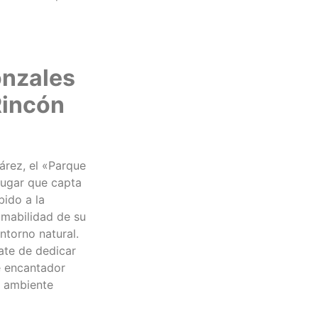
onzales
Rincón
árez, el «Parque
 lugar que capta
bido a la
 amabilidad de su
ntorno natural.
rate de dedicar
e encantador
u ambiente