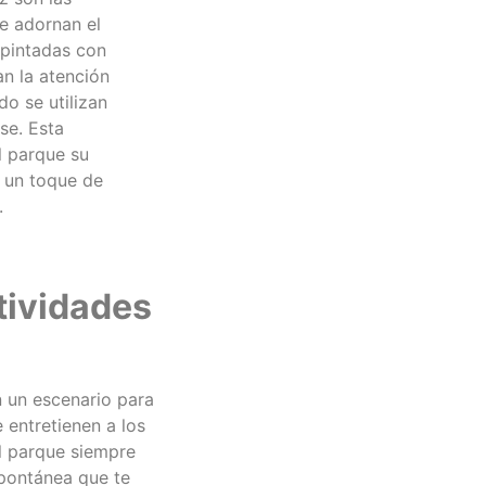
ue adornan el
 pintadas con
an la atención
do se utilizan
se. Esta
al parque su
 un toque de
.
tividades
n un escenario para
 entretienen a los
el parque siempre
spontánea que te