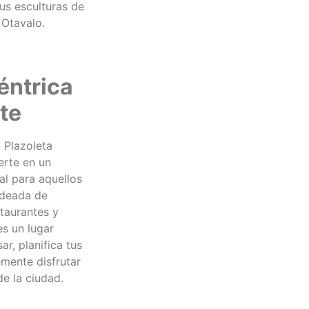
sus esculturas de
 Otavalo.
éntrica
te
a Plazoleta
erte en un
al para aquellos
odeada de
staurantes y
es un lugar
r, planifica tus
emente disfrutar
e la ciudad.