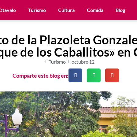
Otavalo
Turismo
Cultura
Comida
Blog
to de la Plazoleta Gonzale
que de los Caballitos» en
Turismo
octubre 12
Comparte este blog en: