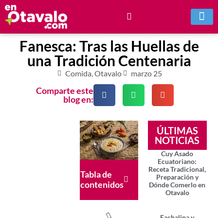
Fanesca: Tras las Huellas de
una Tradición Centenaria
Comida
,
Otavalo
marzo 25
Comparte este
blog en:
ÚLTIMAS
NOTICIAS
Cuy Asado
Ecuatoriano:
Receta Tradicional,
Tabla de
Preparación y
contenidos
Dónde Comerlo en
Otavalo
Fachalina y