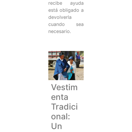
recibe ayuda
está obligado a
devolverla
cuando sea
necesario.
Vestim
enta
Tradici
onal:
Un