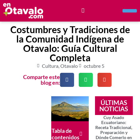
Costumbres y Tradiciones de
la Comunidad Indígena de
Otavalo: Guía Cultural
Completa
Cultura
,
Otavalo
octubre 5
Comparte este
blog en:
ÚLTIMAS
NOTICIAS
Cuy Asado
Ecuatoriano:
Receta Tradicional,
Tabla de
Preparación y
contenidos
Dónde Comerlo en