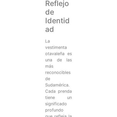
Reflejo
de
Identid
ad
La
vestimenta
otavaleña es
una de las
más
reconocibles
de
Sudamérica.
Cada prenda
tiene un
significado
profundo
que refleja la