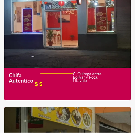
C. Quiroga entre
Chifa
Bolívar y Roca,
Autentico
Otavalo
$$