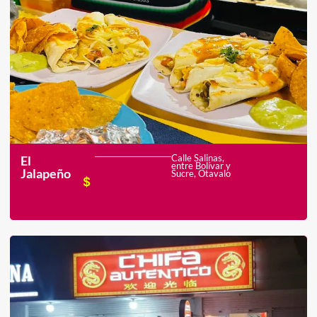
Calle Salinas,
El
entre Bolívar y
Jalapeño
Sucre, Otavalo
$