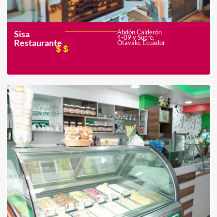
Abdón Calderón
Sisa
4-09 y Sucre,
Restaurante
Otavalo, Ecuador
$$