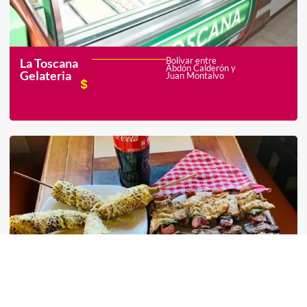
Bolivar entre
La Toscana
Abdón Calderón y
Gelateria
Juan Montalvo
$