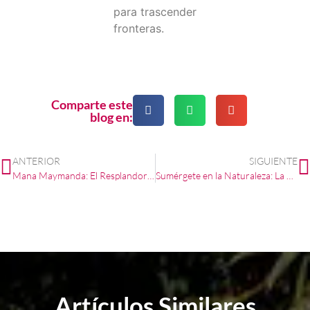
para trascender
fronteras.
Comparte este
blog en:
ANTERIOR
SIGUIENTE
Mana Maymanda: El Resplandor de la Música Kichwa
Sumérgete en la Naturaleza: La Emocionante Travesía Natatoria al Lago San Pablo en Otavalo
Artículos Similares