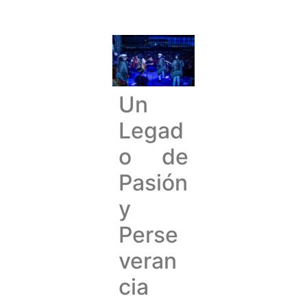
Un
Legad
o de
Pasión
y
Perse
veran
cia