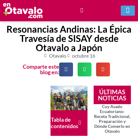
Resonancias Andinas: La Épica
Travesía de SISAY desde
Otavalo a Japón
Otavalo
octubre 16
Comparte este
blog en:
ÚLTIMAS
NOTICIAS
Cuy Asado
Ecuatoriano:
Receta Tradicional,
Tabla de
Preparación y
contenidos
Dónde Comerlo en
Otavalo