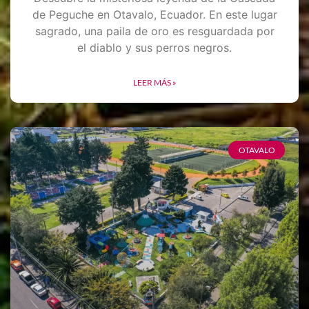
de Peguche en Otavalo, Ecuador. En este lugar
sagrado, una paila de oro es resguardada por
el diablo y sus perros negros.
LEER MÁS »
OTAVALO