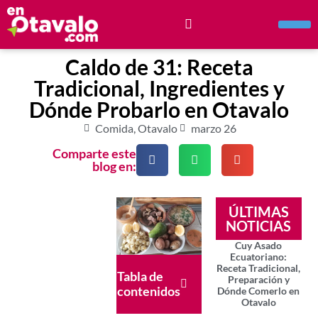
Caldo de 31: Receta
Tradicional, Ingredientes y
Dónde Probarlo en Otavalo
Comida
,
Otavalo
marzo 26
Comparte este
blog en:
ÚLTIMAS
NOTICIAS
Cuy Asado
Ecuatoriano:
Receta Tradicional,
Tabla de
Preparación y
contenidos
Dónde Comerlo en
Otavalo