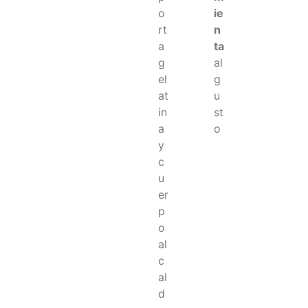
o
ie
rt
n
a
ta
g
al
el
g
at
u
in
st
a
o
y
c
u
er
p
o
al
c
al
d